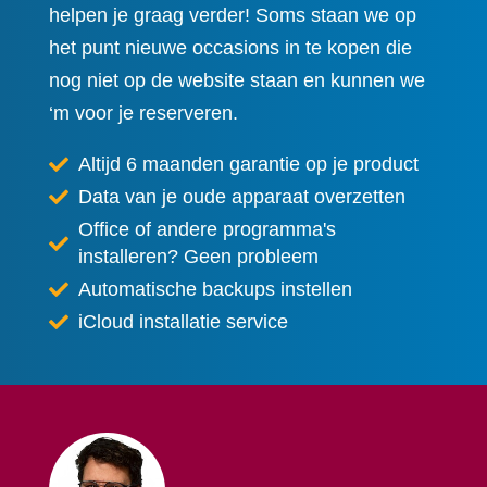
helpen je graag verder! Soms staan we op
het punt nieuwe occasions in te kopen die
nog niet op de website staan en kunnen we
‘m voor je reserveren.
Altijd 6 maanden garantie op je product
Data van je oude apparaat overzetten
Office of andere programma's
installeren? Geen probleem
Automatische backups instellen
iCloud installatie service