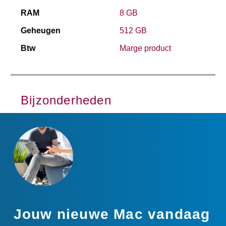
RAM
8 GB
Geheugen
512 GB
Btw
Marge product
Bijzonderheden
Jouw nieuwe Mac vandaag