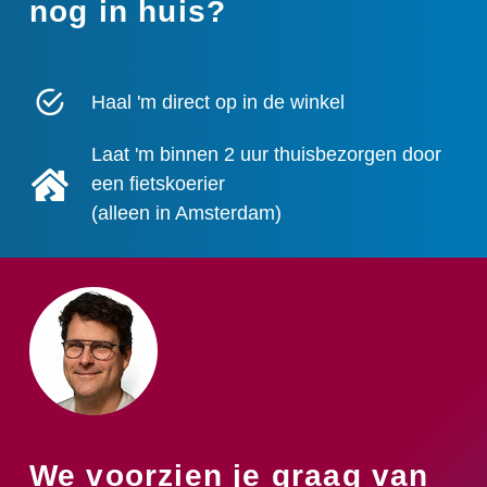
nog in huis?
Haal 'm direct op in de winkel
Laat 'm binnen 2 uur thuisbezorgen door
een fietskoerier
(alleen in Amsterdam)
We voorzien je graag van