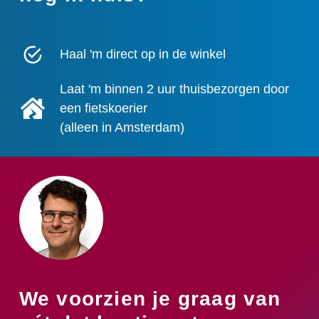
Haal 'm direct op in de winkel
Laat 'm binnen 2 uur thuisbezorgen door
een fietskoerier
(alleen in Amsterdam)
We voorzien je graag van