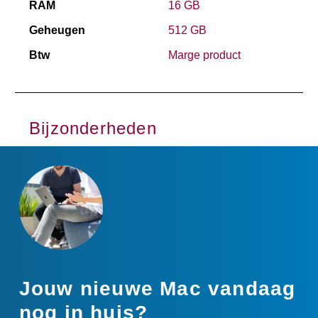
RAM
16 GB
Geheugen
512 GB
Btw
Marge product
Bijzonderheden
Jouw nieuwe Mac vandaag
nog in huis?