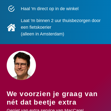
Haal 'm direct op in de winkel
Laat 'm binnen 2 uur thuisbezorgen door
een fietskoerier
(alleen in Amsterdam)
We voorzien je graag van
nét dat beetje extra
Geniet van extra service van MacCare!