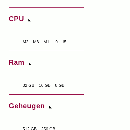
CPU
M2
M3
M1
i9
i5
Ram
32 GB
16 GB
8 GB
Geheugen
512 GB
256 GB