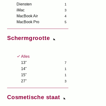
Diensten
1
iMac
3
MacBook Air
4
MacBook Pro
5
Schermgrootte
Alles
13"
7
14"
1
15"
1
27"
3
Cosmetische staat