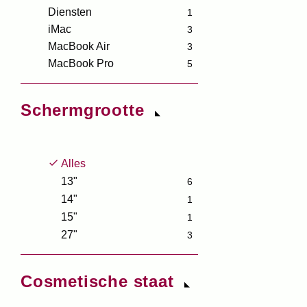
Diensten
1
iMac
3
MacBook Air
3
MacBook Pro
5
Schermgrootte
Alles
13"
6
14"
1
15"
1
27"
3
Cosmetische staat