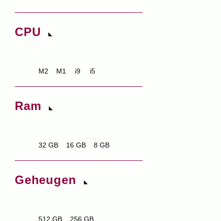
CPU
M2
M1
i9
i5
Ram
32 GB
16 GB
8 GB
Geheugen
512 GB
256 GB