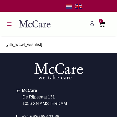
0
[yith_wcwl_wishlist]
McCare
De Rijpstraat 131
1056 XN AMSTERDAM
+31 (0)20 683 21 38